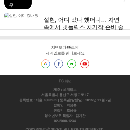
우
설현, 어디 갔나 했더니… 자연
속에서 넷플릭스 차기작 준비 중
지면보다 빠르게!
세계일보를 만나보세요
PC 화면
제호 : 세계일보
서울특별시 용산구 서빙고로 17
등록번호 : 서울, 아03959 | 등록일(발행일) : 2015년 11월 2일
발행인 : 박정훈
편집인 : 조남규
청소년보호 책임자 : 김기환
02-2000-1234
COPYRIGHT ⓒ SEGYE. ALL RIGHTS RESERVED.