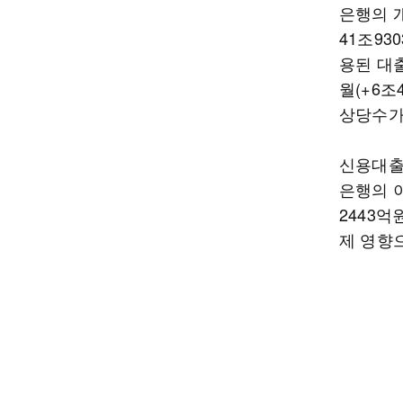
은행의 개
41조93
용된 대출
월(+6조
상당수가 
신용대출 
은행의 이
2443억
제 영향