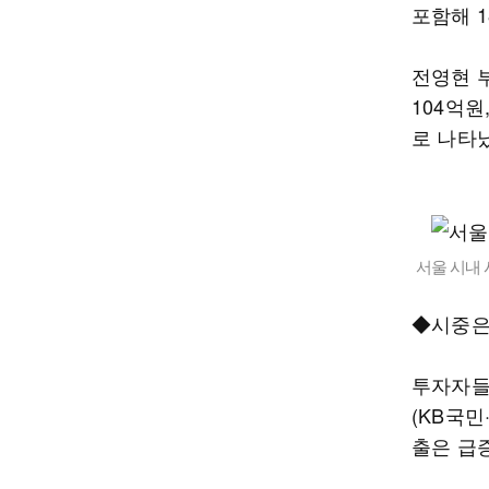
포함해 
전영현 부
104억원
로 나타났
서울 시내 
◆시중은
투자자들
(KB국
출은 급