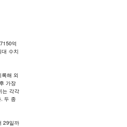
7150억
최대 수치
기록해 외
이후 가장
위는 각각
. 두 종
 29일까