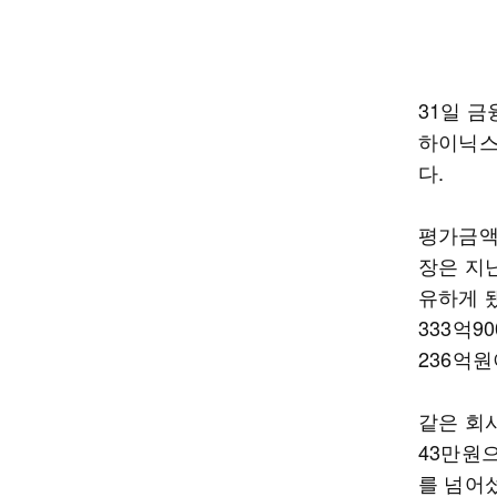
31일 
하이닉스 
다.
평가금액
장은 지난
유하게 됐
333억9
236억원
같은 회사
43만원으
를 넘어섰