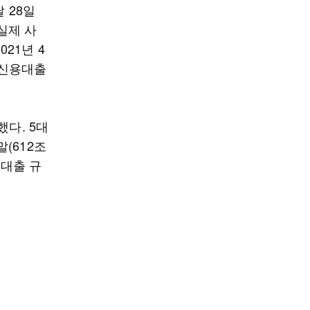
 28일
실제 사
21년 4
 신용대출
했다. 5대
말(612조
계대출 규