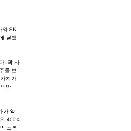
와 SK
원에 달했
. 곽 사
2주를 보
식 가치가
차익만
가가 약
은 400%
주의 스톡