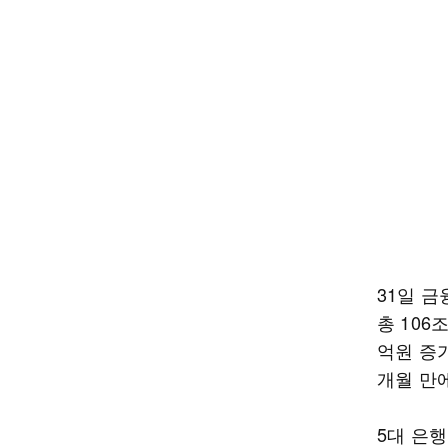
31일 금
총 106
억원 증가
개월 만
5대 은