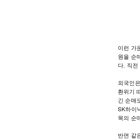
이런 가운
원을 순
다. 직전
외국인은 
환위기 때
긴 순매
SK하이닉
목의 순
반면 같