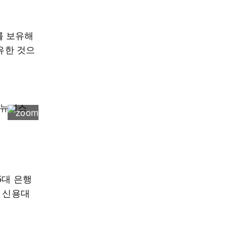
를 보유해
유한 것으
5대 은행
로 신용대