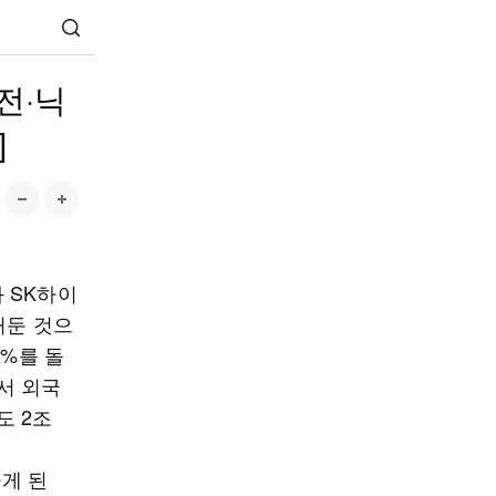
전·닉
]
와 SK하이
거둔 것으
0%를 돌
서 외국
도 2조
하게 된