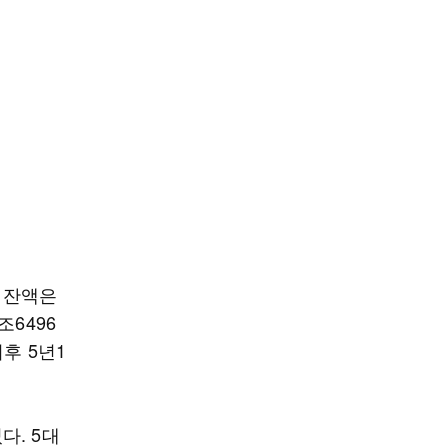
출 잔액은
조6496
이후 5년1
다. 5대