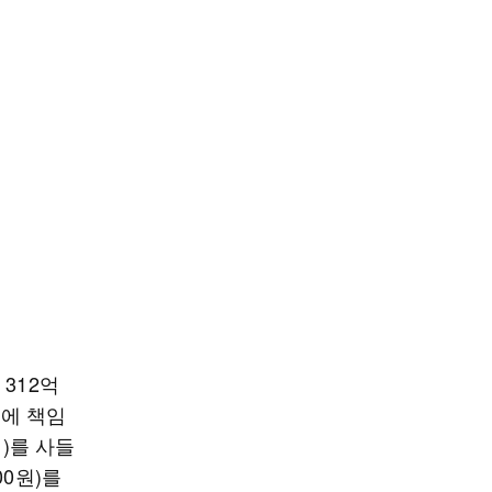
312억
기에 책임
원)를 사들
00원)를