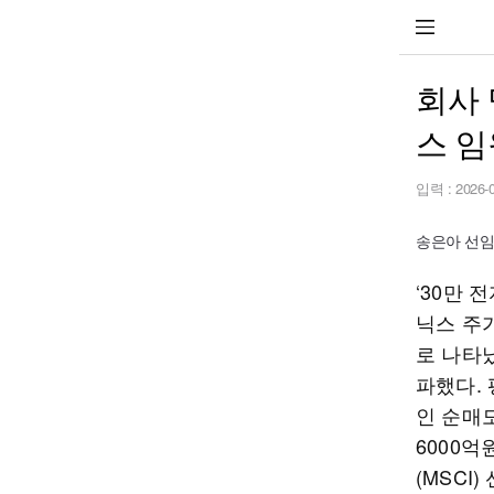
회사 
스 임
입력 :
2026-
송은아 선임기
‘30만 
닉스 주
로 나타났
파했다.
인 순매
6000
(MSCI