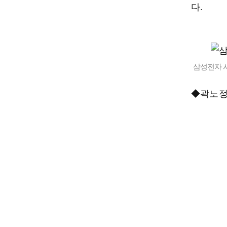
다.
삼성전자 서
◆곽노정