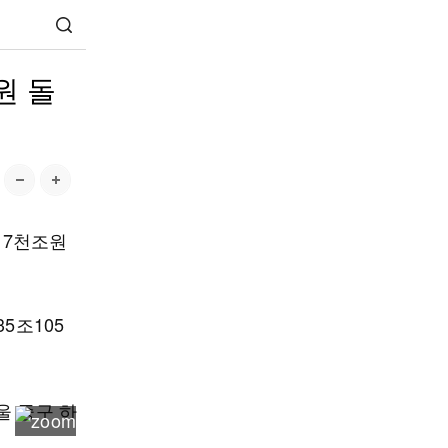
원 돌
 7천조원
5조105