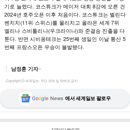
기로 늘렸다. 코스튜크가 메이저 대회 8강에 오른 건
2024년 호주오픈 이후 처음이다. 코스튜크는 벨린다
벤치치(11위·스위스)를 물리치고 올라온 세계 7위
엘리나 스비톨리나(우크라이나)와 준결승 진출을 다
툰다. 반면 시비옹테크는 25번째 생일인 이날 통산 5
번째 프랑스오픈 우승이 불발됐다.
남정훈 기자
Copyright ⓒ 세계일보. 무단 전재 및 재배포 금지
G
o
o
g
l
e
News
에서 세계일보 팔로우
지면보다 빠르게!