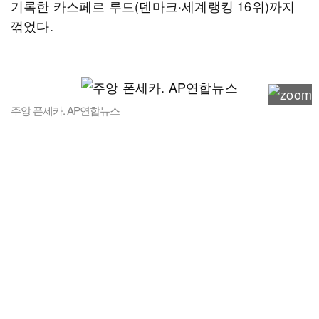
기록한 카스페르 루드(덴마크·세계랭킹 16위)까지
꺾었다.
주앙 폰세카. AP연합뉴스