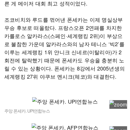
른 게 메이저 대회 최고 성적이었다.
조코비치와 루드를 꺾어낸 폰세카는 이제 명실상부
우승 후보로 떠올랐다. 프랑스오픈 2연패를 차지한
카를로스 알카라스(스페인·세계랭킹 2위)이 부상으
로 불참한 가운데 알카라스와의 남자 테니스 ‘빅2’를
이루는 세계랭킹 1위 얀니크 신네르(이탈리아)가 2
회전에 탈락했기 때문에 폰세카도 우승을 충분히 노
릴 수 있는 상황이다. 폰세카는 8강에서 2005년생의
세계랭킹 27위 야쿠브 멘시크(체코)와 대결한다.
주앙 폰세카. UPI연합뉴스