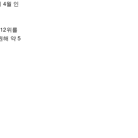
 4월 인
12위를
해 약 5