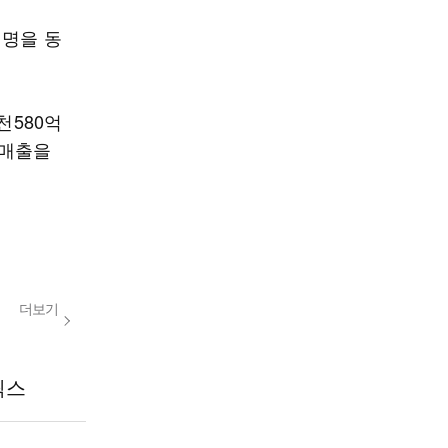
여명을 동
천580억
 매출을
더보기
릭스