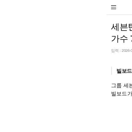
세븐틴
가수 
입력 :
2026-
빌보드
그룹 세
빌보드가 