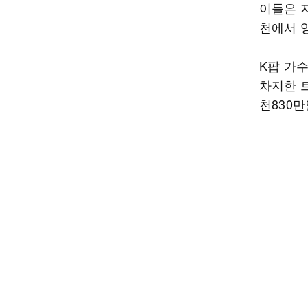
이들은 지
천에서 
K팝 가
차지한 트
천830만