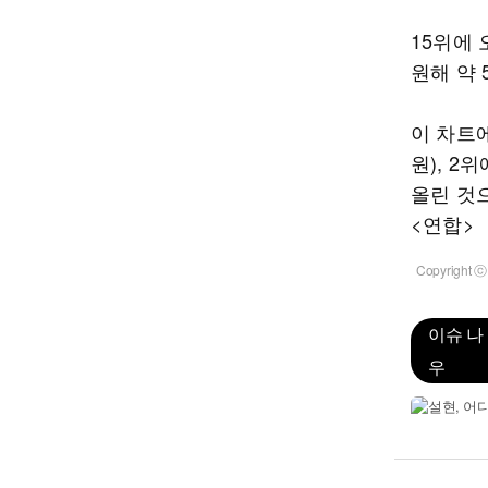
15위에
원해 약 
이 차트에
원), 2
올린 것
<연합>
Copyrigh
이슈 나
우