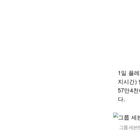
1일 플
지시간)
57만4천
다.
그룹 세븐