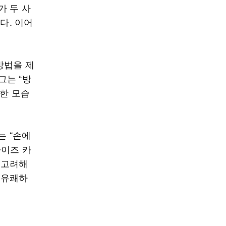
가 두 사
다. 이어
방법을 제
그는 “방
급한 모습
는 “손에
차이즈 카
 고려해
 유쾌하