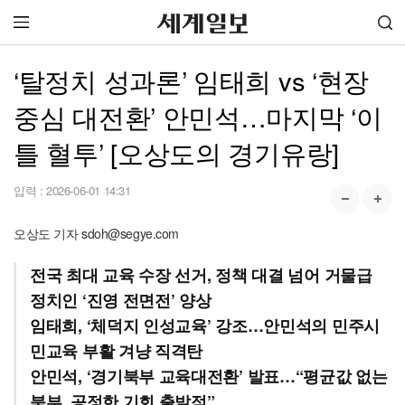
‘탈정치 성과론’ 임태희 vs ‘현장
중심 대전환’ 안민석…마지막 ‘이
틀 혈투’ [오상도의 경기유랑]
입력 :
2026-06-01 14:31
오상도 기자 sdoh@segye.com
전국 최대 교육 수장 선거, 정책 대결 넘어 거물급
정치인 ‘진영 전면전’ 양상
임태희, ‘체덕지 인성교육’ 강조…안민석의 민주시
민교육 부활 겨냥 직격탄
안민석, ‘경기북부 교육대전환’ 발표…“평균값 없는
북부, 공정한 기회 출발점”