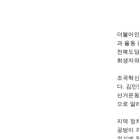
더불어민
과 율동
전북도당
희생자와
조국혁신
다. 김
선거운동
으로 알
지역 정
공방이 
위기에 