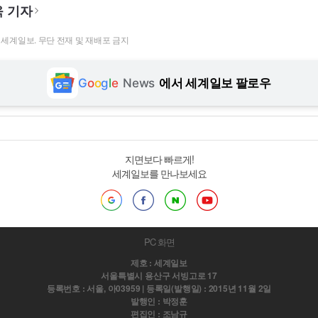
 기자
t ⓒ 세계일보. 무단 전재 및 재배포 금지
G
o
o
g
l
e
News
에서 세계일보 팔로우
지면보다 빠르게!
세계일보를 만나보세요
PC 화면
제호 : 세계일보
서울특별시 용산구 서빙고로 17
등록번호 : 서울, 아03959 | 등록일(발행일) : 2015년 11월 2일
발행인 : 박정훈
편집인 : 조남규