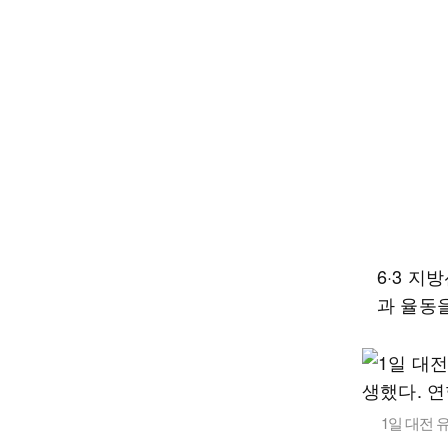
6·3 지
과 율동
1일 대전