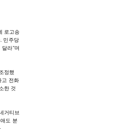
에 로고송
. 민주당
 달라”며
 조정했
하고 전화
소한 것
 네거티브
 애도 분
.