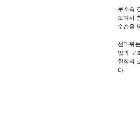
무소속 
또다시 
수습을 
선대위는
압과 구
현장의 
다.