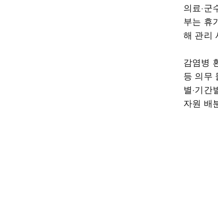
의료·군
부는 휴
해 관리
감염병 
등 의무 
별·기간
자원 배