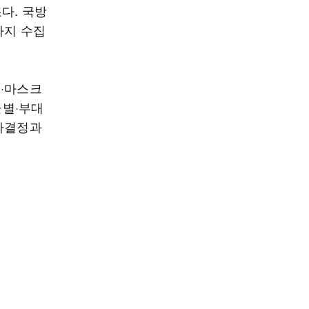
다. 국방
까지 수집
품·마스크
군별·부대
의사결정과