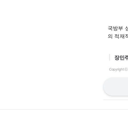
국방부 
의 적재
장민주
Copyrigh