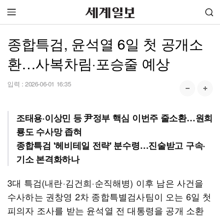
종합특검, 윤석열 6일 첫 공개소
환…사복차림·포승줄 예상
입력 :
2026-06-01 16:35
조태용·이상민 등 尹정부 핵심 이번주 줄소환…원희
룡도 수사망 좁혀
종합특검 '헤비테일 전략' 분수령…진술받고 구속·
기소 본격화하나
3대 특검(내란·김건희·순직해병) 이후 남은 사건을
수사하는 권창영 2차 종합특별검사팀이 오는 6일 첫
피의자 조사를 받는 윤석열 전 대통령을 공개 소환