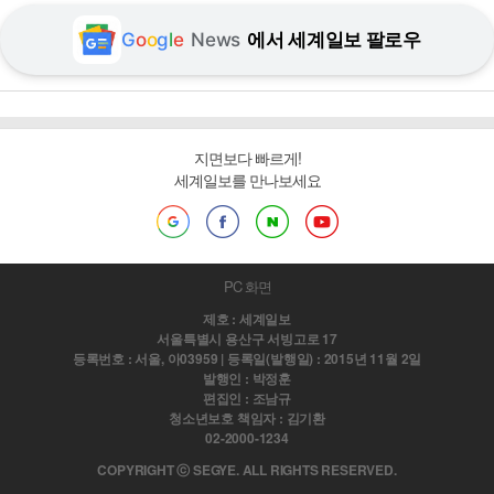
G
o
o
g
l
e
News
에서 세계일보 팔로우
지면보다 빠르게!
세계일보를 만나보세요
PC 화면
제호 : 세계일보
서울특별시 용산구 서빙고로 17
등록번호 : 서울, 아03959 | 등록일(발행일) : 2015년 11월 2일
발행인 : 박정훈
편집인 : 조남규
청소년보호 책임자 : 김기환
02-2000-1234
COPYRIGHT ⓒ SEGYE. ALL RIGHTS RESERVED.