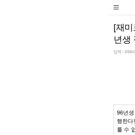
[재미
년생
입력 :
2026-
96년생
행한다면
룰 수 