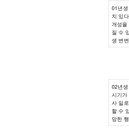
01년생
치 있다
개성을 
질 수 
생 변변
02년생
시기가 
사 일로
할 수 
망한 