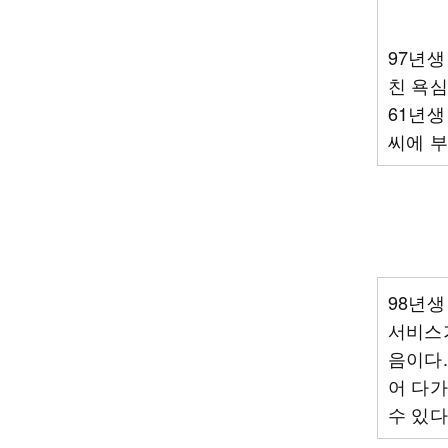
97년생
친 욕심
61년생
씨에 부
98년생
서비스가
음이다.
어 다가
수 있다