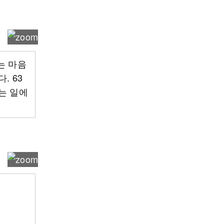
는 마음
. 63
는 일에