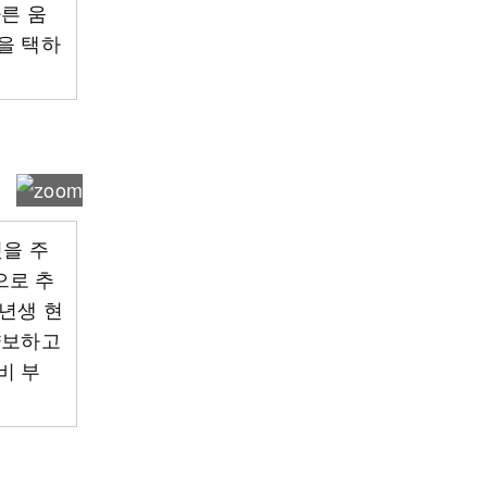
빠른 움
을 택하
것을 주
으로 추
6년생 현
양보하고
비 부