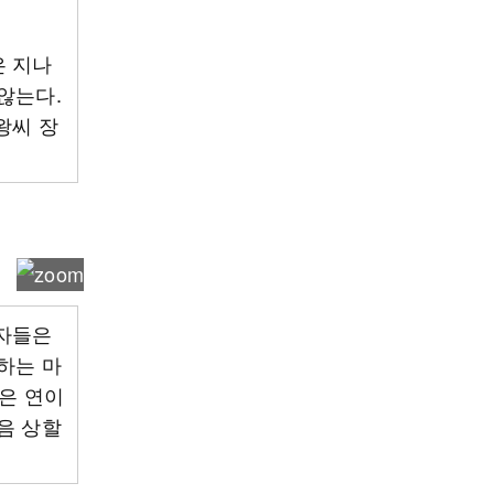
은 지나
않는다.
왕씨 장
.
비자들은
하는 마
행은 연이
음 상할