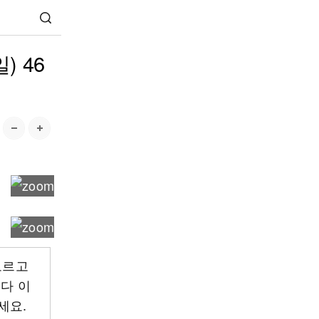
) 46
모르고
 다 이
세요.