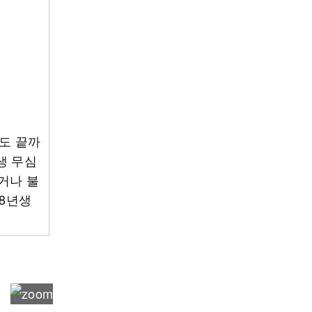
라도 끝까
생 무심
거나 불
28년생