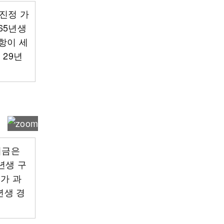
 진정 가
65년생
항이 세
 29년
지금은
년생 구
비가 과
년생 경