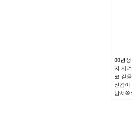
00년생
지 지켜
코 길을
신감이 
남서쪽