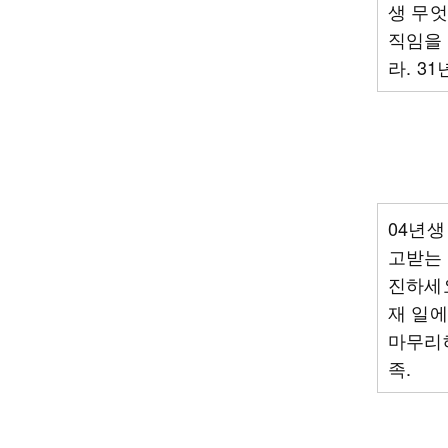
생 무엇
직임을 
라. 3
04년생
고받는 
진하세요
재 일에
마무리해
족.