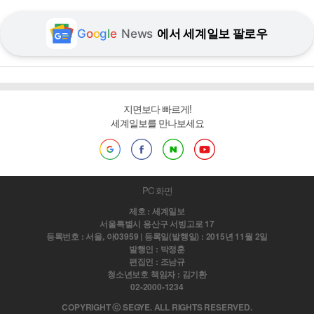
G
o
o
g
l
e
News
에서 세계일보 팔로우
지면보다 빠르게!
세계일보를 만나보세요
PC 화면
제호 : 세계일보
서울특별시 용산구 서빙고로 17
등록번호 : 서울, 아03959 | 등록일(발행일) : 2015년 11월 2일
발행인 : 박정훈
편집인 : 조남규
청소년보호 책임자 : 김기환
02-2000-1234
COPYRIGHT ⓒ SEGYE. ALL RIGHTS RESERVED.