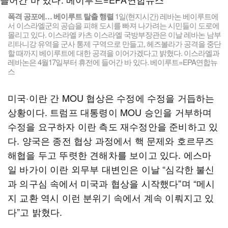
폭격 공포에… 베이루트 탈출 행렬
1일(현지시간) 레바논 베이루트에
서 이스라엘군의 공습을 피해 도시를 빠져 나가려는 시민들이 도로에
몰리고 있다. 이스라엘 카츠 이스라엘 국방부장관은 이날 레바논 남부
리타니강 유역을 군사 통제 구역으로 만들고, 헤즈볼라가 공격을 중단
할 때까지 베이루트에 대한 공격을 이어가겠다고 밝혔다. 이스라엘과
레바논은 4월17일부터 휴전에 들어간 바 있다. 베이루트=EPA연합뉴
스
미국·이란 간 MOU 협상은 수정에 수정을 거듭하는
상황이다. 트럼프 대통령이 MOU 승인을 거부하며
수정을 요구하자 이란 측도 재수정안을 준비하고 있
다. 양국은 종전 협상 과정에서 핵 문제와 호르무즈
해협을 두고 뚜렷한 견해차를 보이고 있다. 에스마
일 바가이 이란 외무부 대변인은 이날 “심각한 불신
과 의구심 속에서 미국과 협상을 시작했다”며 “메시
지 교환 역시 이런 분위기 속에서 계속 이뤄지고 있
다”고 밝혔다.