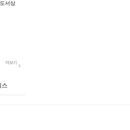
미도서상
더보기
릭스