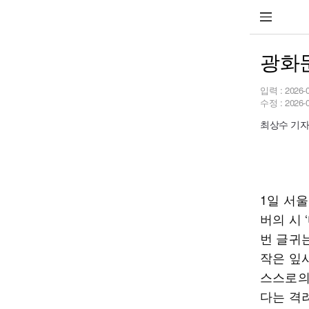
광화문
입력 :
2026-
수정 :
2026-
최상수 기
1일 서
버의 시 
번 글귀
작은 잎
스스로의
다는 격