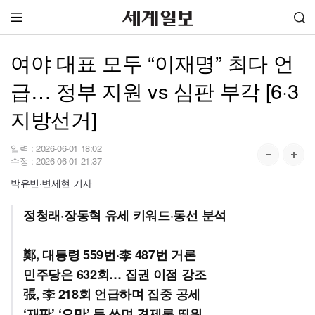
여야 대표 모두 “이재명” 최다 언
급… 정부 지원 vs 심판 부각 [6·3
지방선거]
입력 :
2026-06-01 18:02
수정 :
2026-06-01 21:37
박유빈·변세현 기자
정청래·장동혁 유세 키워드·동선 분석
鄭, 대통령 559번·李 487번 거론
민주당은 632회… 집권 이점 강조
張, 李 218회 언급하며 집중 공세
‘재판’ ‘오만’ 등 쓰며 견제론 띄워