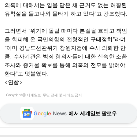
의혹에 대해서는 입을 닫은 채 근거도 없는 허황된
유착설을 들고나와 물타기 하고 있다"고 강조했다.
그러면서 "위기에 몰릴 때마다 본질을 흐리고 책임
을 회피해 온 국민의힘의 전형적인 구태정치"라며
"이미 경남도선관위가 창원지검에 수사 의뢰한 만
큼, 수사기관은 범죄 혐의자들에 대한 신속한 소환
조사와 증거물 확보를 통해 의혹의 전모를 밝혀야
한다"고 덧붙였다.
<연합>
Copyright ⓒ 세계일보. 무단 전재 및 재배포 금지
G
o
o
g
l
e
News
에서 세계일보 팔로우