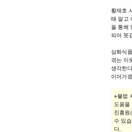
황재호 
때 알고 
을 통해
되어 뜻
삼화식품
겪는 이
생각한다
이어가겠
※불법 
도움을 
진흥원(
수 있습
다.