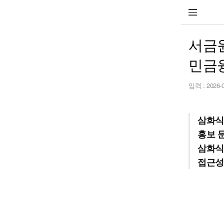
서금
민금
입력 :
2026-
삼화식
홍보 
삼화식
접근성