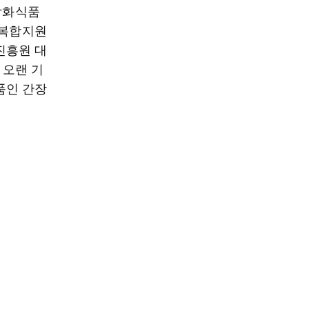
 삼화식품
 복합지원
진흥원 대
 오랜 기
품인 간장