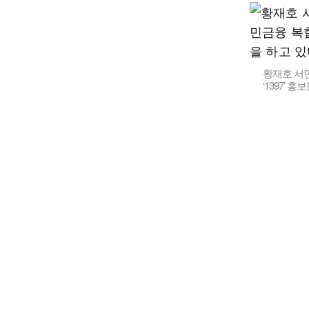
황재호 서
‘1397’