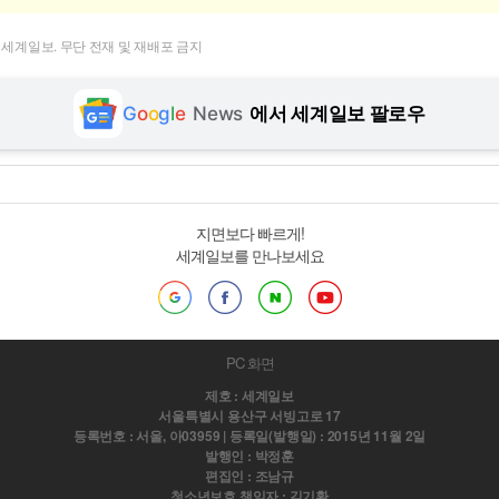
t ⓒ 세계일보. 무단 전재 및 재배포 금지
G
o
o
g
l
e
News
에서 세계일보 팔로우
지면보다 빠르게!
세계일보를 만나보세요
PC 화면
제호 : 세계일보
서울특별시 용산구 서빙고로 17
등록번호 : 서울, 아03959 | 등록일(발행일) : 2015년 11월 2일
발행인 : 박정훈
편집인 : 조남규
청소년보호 책임자 : 김기환