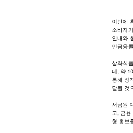
이번에 
소비자가
안내와 
민금융콜센
삼화식품
데, 약 
통해 정
달될 것
서금원 
고, 금
형 홍보