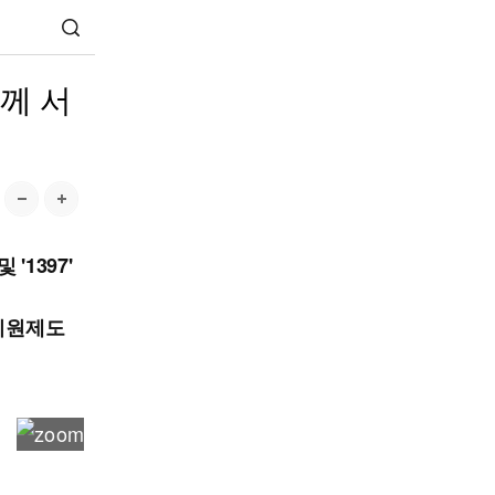
께 서
1397'
지원제도