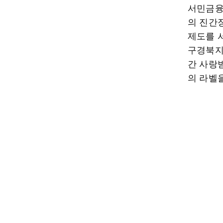
서민금융
의 진간
제도를 
구경북지
간 사랑
의 라벨