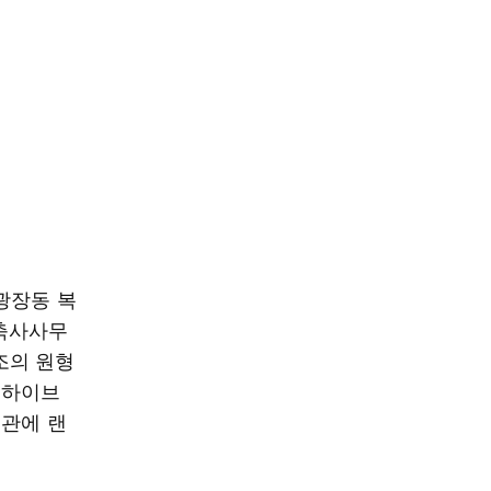
광장동 복
축사사무
조의 원형
 하이브
경관에 랜