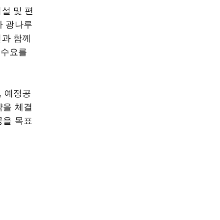
설 및 편
자 광나루
설과 함께
 수요를
, 예정공
약을 체결
준공을 목표