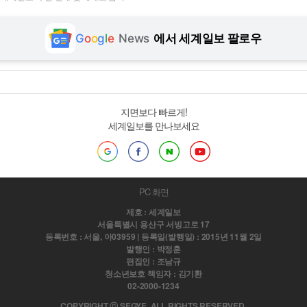
G
o
o
g
l
e
News
에서 세계일보 팔로우
지면보다 빠르게!
세계일보를 만나보세요
PC 화면
제호 : 세계일보
서울특별시 용산구 서빙고로 17
등록번호 : 서울, 아03959 | 등록일(발행일) : 2015년 11월 2일
발행인 : 박정훈
편집인 : 조남규
청소년보호 책임자 : 김기환
02-2000-1234
COPYRIGHT ⓒ SEGYE. ALL RIGHTS RESERVED.