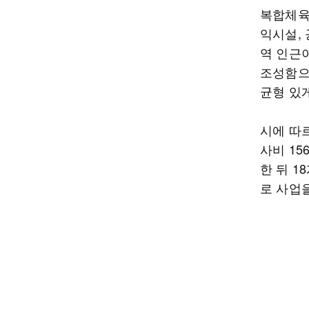
복합체육
익시설,
역 인근
조성함으
균형 있
시에 따
사비 1
한 뒤 1
로 사업