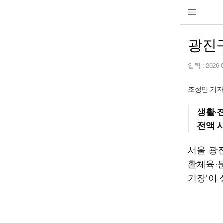
광진
입력 :
2026-
조성민 기자 j
생활·
전액 시
서울 광
활체육·
기장’이 