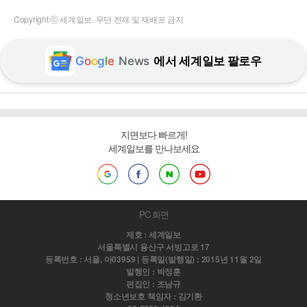
Copyright ⓒ 세계일보. 무단 전재 및 재배포 금지
G
o
o
g
l
e
News
에서 세계일보 팔로우
지면보다 빠르게!
세계일보를 만나보세요
PC 화면
제호 : 세계일보
서울특별시 용산구 서빙고로 17
등록번호 : 서울, 아03959 | 등록일(발행일) : 2015년 11월 2일
발행인 : 박정훈
편집인 : 조남규
청소년보호 책임자 : 김기환