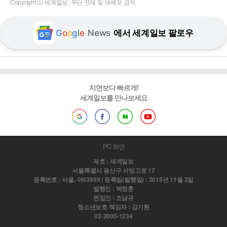
Copyright ⓒ 세계일보. 무단 전재 및 재배포 금지
G
o
o
g
l
e
News
에서 세계일보 팔로우
지면보다 빠르게!
세계일보를 만나보세요
PC 화면
제호 : 세계일보
서울특별시 용산구 서빙고로 17
등록번호 : 서울, 아03959 | 등록일(발행일) : 2015년 11월 2일
발행인 : 박정훈
편집인 : 조남규
청소년보호 책임자 : 김기환
02-2000-1234