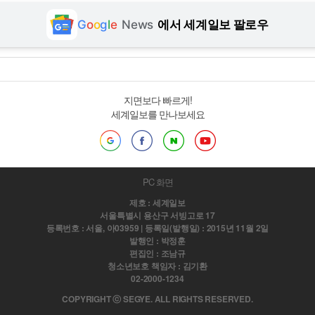
G
o
o
g
l
e
News
에서 세계일보 팔로우
지면보다 빠르게!
세계일보를 만나보세요
PC 화면
제호 : 세계일보
서울특별시 용산구 서빙고로 17
등록번호 : 서울, 아03959 | 등록일(발행일) : 2015년 11월 2일
발행인 : 박정훈
편집인 : 조남규
청소년보호 책임자 : 김기환
02-2000-1234
COPYRIGHT ⓒ SEGYE. ALL RIGHTS RESERVED.