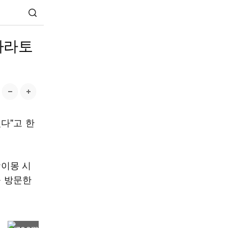
마라토
다"고 한
상이몽 시
을 방문한