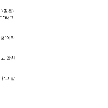
"(딸은)
수"라고
 꿈"이라
라고 말한
다"고 말