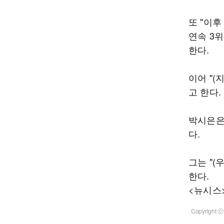
또 "이후
연속 3
한다.
이어 "(
고 한다.
박시은은
다.
그는 "(
한다.
<뉴시스
Copyrigh