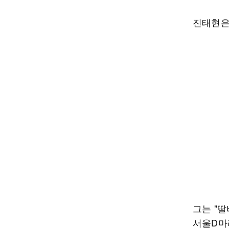
진태현은
그는 "딸
서울D마라