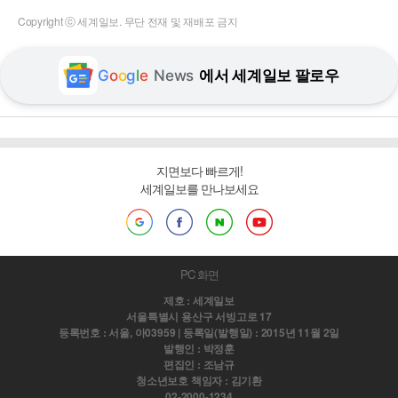
Copyright ⓒ 세계일보. 무단 전재 및 재배포 금지
G
o
o
g
l
e
News
에서 세계일보 팔로우
지면보다 빠르게!
세계일보를 만나보세요
PC 화면
제호 : 세계일보
서울특별시 용산구 서빙고로 17
등록번호 : 서울, 아03959 | 등록일(발행일) : 2015년 11월 2일
발행인 : 박정훈
편집인 : 조남규
청소년보호 책임자 : 김기환
02-2000-1234