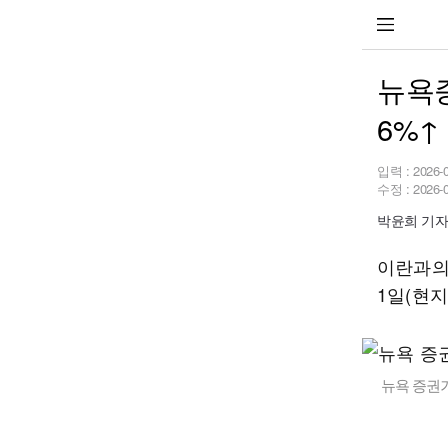
뉴욕
6%↑
입력 :
2026-
수정 :
2026-
박윤희 기자 p
이란과의
1일(현
뉴욕 증권