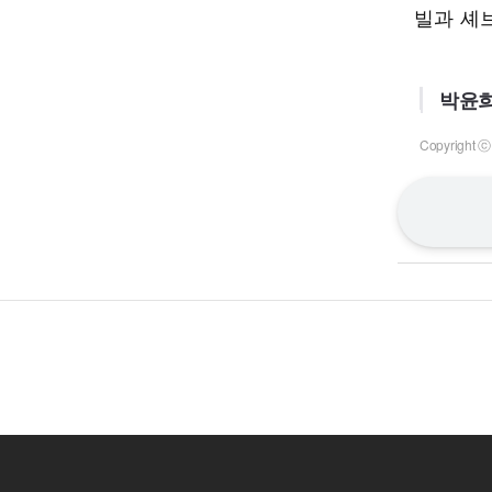
빌과 셰브
박윤희
Copyrigh