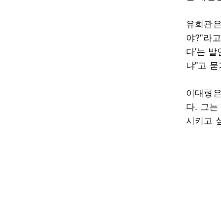
유희관은
야?"라
다'는 
냐"고 묻
이대형은
다. 그는
시키고 