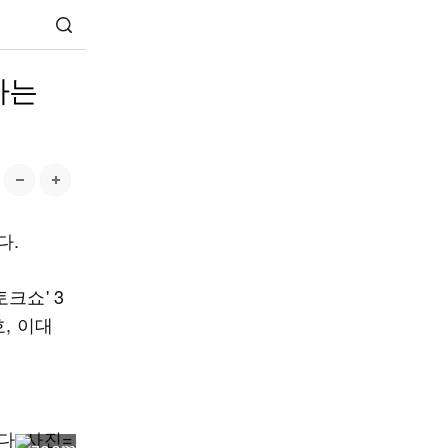
하는
다.
크쇼' 3
, 이대