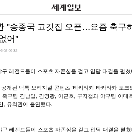
환 "송종국 고깃집 오픈…요즘 축구
없어"
06-02 09:32
야구 레전드들이 스포츠 자존심을 걸고 입담 대결을 펼쳤
일 공개된 틱톡 오리지널 콘텐츠 '티키티키 타카타카 토크토
 축구팀 김남일, 김영광, 이근호, 구자철과 야구팀 이대호
민, 유희관이 출연했다.