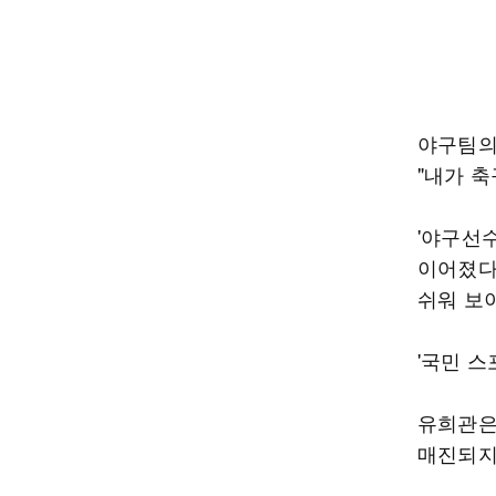
야구팀의
"내가 
'야구선
이어졌다
쉬워 보
'국민 
유희관은
매진되지