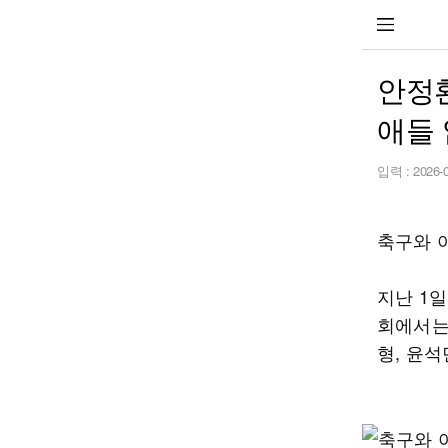
안정
애들 
입력 :
2026-
축구와 
지난 1
회에서는
형, 윤석