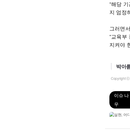
“해당 
지 엄정
그러면서
“교육부
지켜야 
박아름
Copyrigh
이슈 나
우