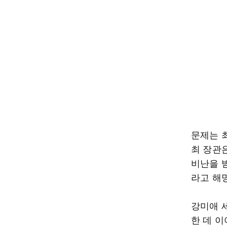
문제는 최
최 장관
비난을 받
라고 해
강미애 
한 데 