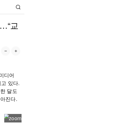
란…“교
셜미디어
고 있다.
 한 달도
쏟아진다.