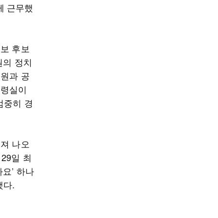
께 근무했
진보 후보
원의 정치
교원과 공
통령실이
엄중히 경
터져 나오
29일 최
요’ 하나
했다.