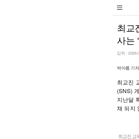
최교진
사는 
입력 :
2026-
박아름 기자 b
최교진 
(SNS
지난달 
채 되지
최교진 교