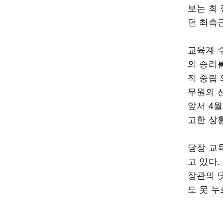
보는 최
던 최측
교육계 
의 승리
적 중립
무원의 
앞서 4
고한 상
당장 교
고 있다
장관의 
도 못 