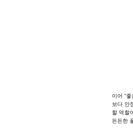
이어 “
보다 안
할 역할
든든한 