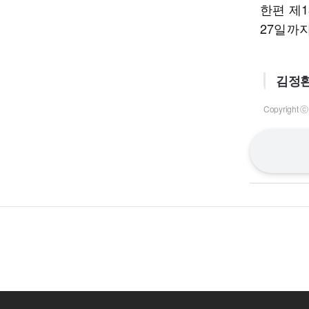
한편 제
27일까
김정환
Copyrigh