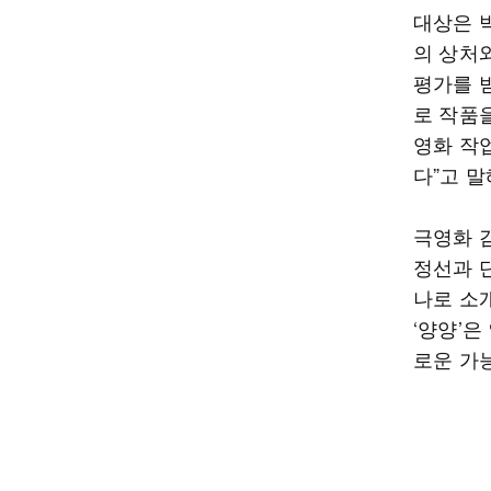
대상은 박
의 상처
평가를 
로 작품
영화 작
다”고 말
극영화 
정선과 
나로 소
‘양양’
로운 가