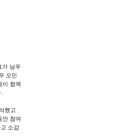
효가 남우
우 오민
원이 함께
.
참석했고
동안 참여
라고 소감