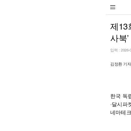
제13
사북’
입력 :
2026-
김정환 기자 h
한국 독
·달시파
네마테크