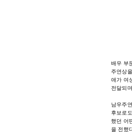
배우 부
주연상을
애가 여
전달되며
남우주연
후보로도
했던 어
을 전했다