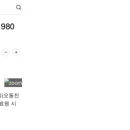
980
식(오동진
료원 시