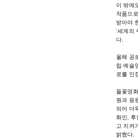
이 밖에
작품으로
받아야 
‘세계의
다.
올해 공
립·예술
로를 인
들꽃영화
원과 응
되어 더
화인, 
고 지켜
밝혔다.