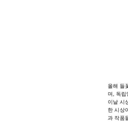
올해 들
며, 독
이날 시상
한 시상
과 작품