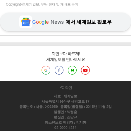
Copyright ⓒ 세계일보. 무단 전재 및 재배포 금지
G
o
o
g
l
e
News
에서 세계일보 팔로우
지면보다 빠르게!
세계일보를 만나보세요
PC 화면
제호 : 세계일보
서울특별시 용산구 서빙고로 17
등록번호 : 서울, 아03959 | 등록일(발행일) : 2015년 11월 2일
발행인 : 박정훈
편집인 : 조남규
청소년보호 책임자 : 김기환
02-2000-1234