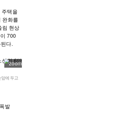
대 주택을
제 완화를
쏠림 현상
 700
화된다.
눈앞에 두고
 폭발