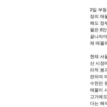
2일 부
장의 매
해도 정
물은 8만
끝나자마
체 매물의
현재 서
산 시장
리적 붕
편되며 
수천만 
매물이 
고가에도
다는 해