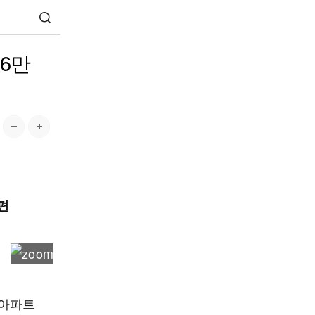
‘6만
재편
 아파트