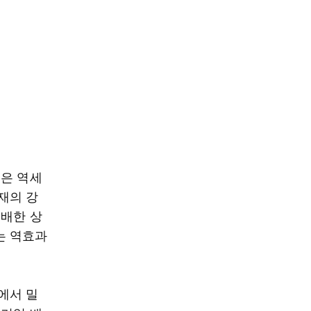
질은 역세
재의 강
팽배한 상
는 역효과
에서 밀