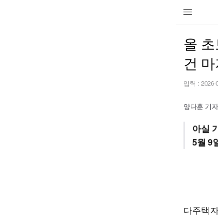
올 초
건 마
입력 :
2026-
양다훈 기자 y
아실 기
5월 9
다주택자