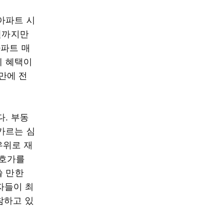
아파트 시
1월까지만
아파트 매
예 혜택이
만에 전
다. 부동
가르는 심
우위로 재
 호가를
쓸 만한
자들이 최
참하고 있