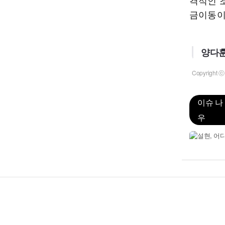
격적인 
금이동이
양다훈
Copyrigh
이슈 나
우