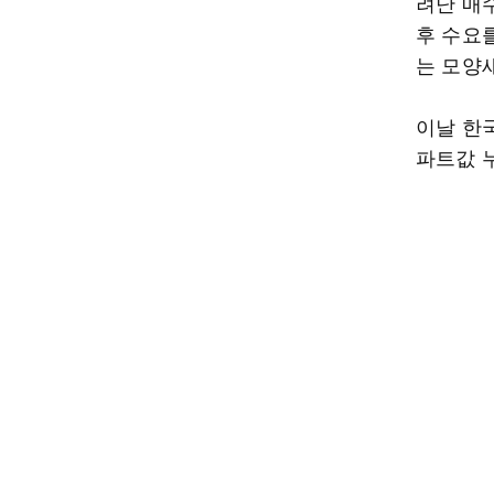
려난 매
후 수요
는 모양
이날 한
파트값 누