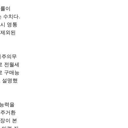
승률이
는 수치다.
원시 영통
 제외된
거주의무
로 전월세
로 구매능
고 설명했
매능력을
 주거환
시장이 본