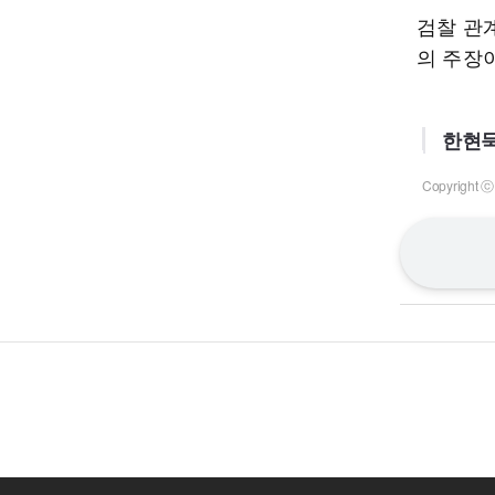
검찰 관
의 주장
한현묵
Copyrigh