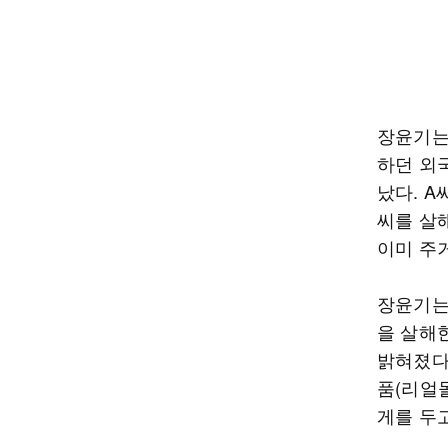
장윤기는
하던 외
났다. 
씨를 살
이미 주
장윤기는
을 살해
밝혀졌다
품(리얼
게를 두