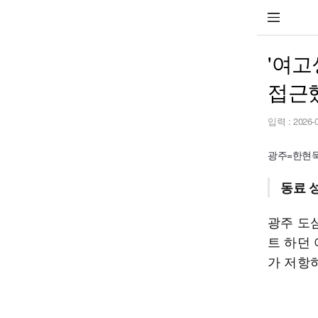
'여고
접근
입력 :
2026-
광주=한현묵 기
동료 
광주 도
트 하던
가 저항