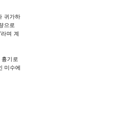
다 귀가하
차량으로
”라며 계
도 흉기로
인 미수에