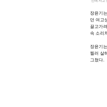
인에 서고 
장윤기는 
던 여고
끌고가려
속 소리
장윤기는
찔러 살
그쳤다.