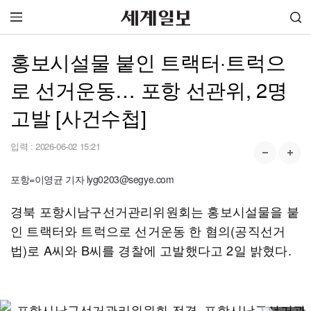
홍보시설물 붙인 트랙터·트럭으
로 선거운동… 포항 선관위, 2명
고발 [사건수첩]
입력 :
2026-06-02 15:21
포항=이영균 기자 lyg0203@segye.com
경북 포항시남구선거관리위원회는 홍보시설물을 붙
인 트랙터와 트럭으로 선거운동 한 혐의(공직선거
법)로 A씨와 B씨를 경찰에 고발했다고 2일 밝혔다.