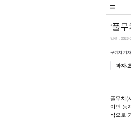
‘풀무
입력 :
2026-
구예지 기
과자·
풀무치(
이번 등
식으로 가