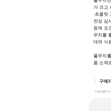
가 크고
·초콜릿·
전성 심
등재 요
무치를 
대와 식
풀무치를
품 소재
구예지
Copyrigh