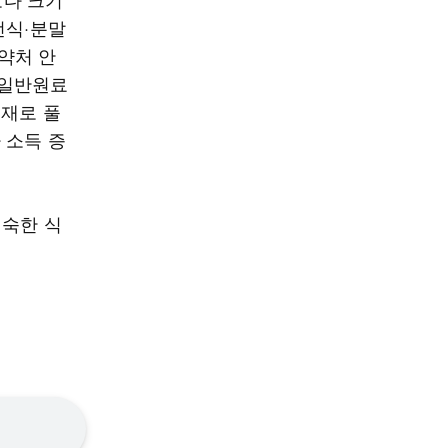
선식·분말
식약처 안
 일반원료
등재로 풀
 소득 증
친숙한 식