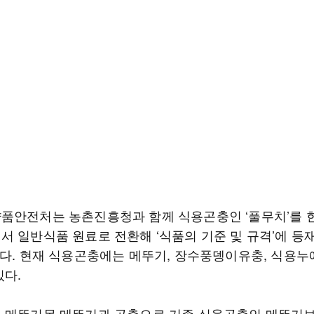
품안전처는 농촌진흥청과 함께 식용곤충인 ‘풀무치’를 
서 일반식품 원료로 전환해 ‘식품의 기준 및 규격’에 등
다. 현재 식용곤충에는 메뚜기, 장수풍뎅이유충, 식용누에
있다.
 메뚜기목 메뚜기과 곤충으로 기존 식용곤충인 메뚜기