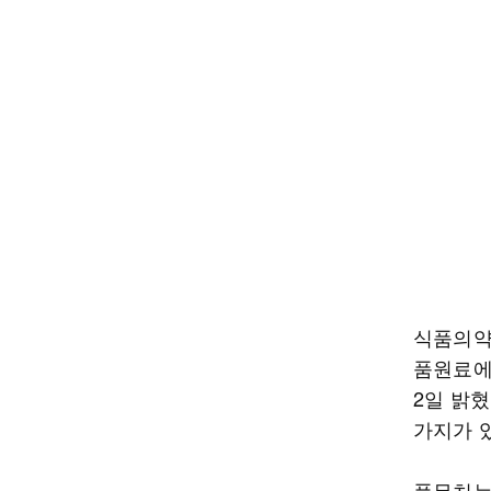
식품의약
품원료에
2일 밝혔
가지가 
풀무치는