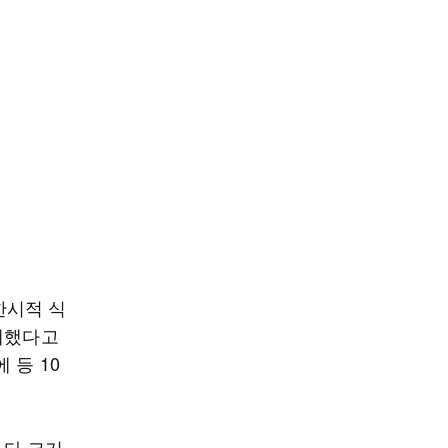
한시적 식
재했다고
 등 10
보다 크기