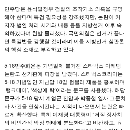
민주당은 윤석열정부 검찰의 조작기소 의혹을 규명
해야 한다며 특검 필요성을 강조했지만, 논란이 커
지자 법안 처리 시기와 내용 등을 지방선거 이후 숙
의하겠다며 한발 물러섰다. 국민의힘은 선거가 끝나
면 특검법을 강행할 것이라며 이를 지방선거 심판론
의 핵심 소재로 부각하고 있다.
5·18민주화운동 기념일에 불거진 스타벅스 마케팅
논란도 선거판에 파장을 남겼다. 스타벅스코리아는
5·18 기념일인 지난달 18일 텀블러 제품을 홍보하며
‘탱크데이’, ‘책상에 탁’이라는 문구를 사용했다. 해당
문구가 5·18 당시 계엄군 진압과 박종철 열사 고문치
사 사건을 연상시킨다는 지적이 나오면서 논란은 빠
르게 확산했다. 특히 이재명 대통령이 “저질 장사치
의 비인간적 막장 행태에 분노한다”고 비판하고, 윤