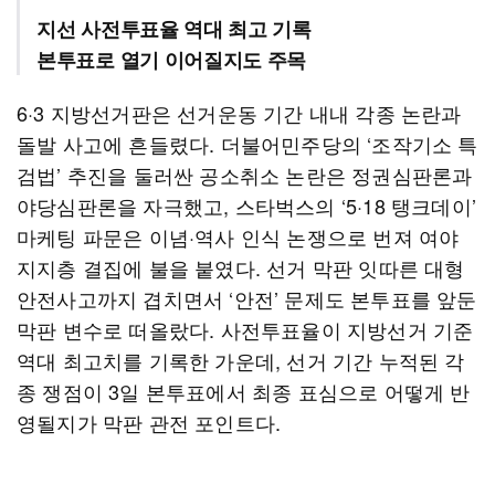
지선 사전투표율 역대 최고 기록
본투표로 열기 이어질지도 주목
6·3 지방선거판은 선거운동 기간 내내 각종 논란과
돌발 사고에 흔들렸다. 더불어민주당의 ‘조작기소 특
검법’ 추진을 둘러싼 공소취소 논란은 정권심판론과
야당심판론을 자극했고, 스타벅스의 ‘5·18 탱크데이’
마케팅 파문은 이념·역사 인식 논쟁으로 번져 여야
지지층 결집에 불을 붙였다. 선거 막판 잇따른 대형
안전사고까지 겹치면서 ‘안전’ 문제도 본투표를 앞둔
막판 변수로 떠올랐다. 사전투표율이 지방선거 기준
역대 최고치를 기록한 가운데, 선거 기간 누적된 각
종 쟁점이 3일 본투표에서 최종 표심으로 어떻게 반
영될지가 막판 관전 포인트다.