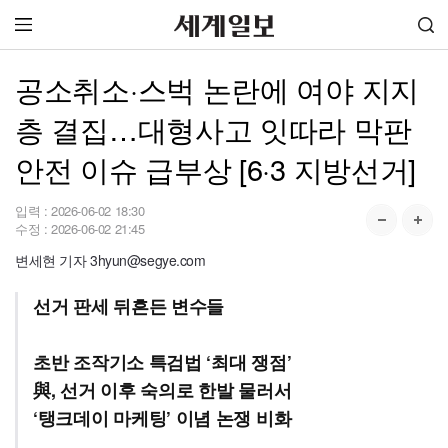
공소취소·스벅 논란에 여야 지지
층 결집…대형사고 잇따라 막판
안전 이슈 급부상 [6·3 지방선거]
입력 :
2026-06-02 18:30
수정 :
2026-06-02 21:45
변세현 기자 3hyun@segye.com
선거 판세 뒤흔든 변수들
초반 조작기소 특검법 ‘최대 쟁점’
與, 선거 이후 숙의로 한발 물러서
‘탱크데이 마케팅’ 이념 논쟁 비화