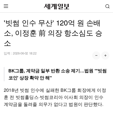
'빗썸 인수 무산' 120억 원 손배
소, 이정훈 前 의장 항소심도 승
소
입력 :
2026-06-02 18:22
BK그룹, 계약금 일부 반환 소송 제기…법원 "'빗썸
코인' 상장 확약 안 해"
2018년 빗썸 인수에 실패한 BK그룹 회장에게 이정
훈 전 빗썸홀딩스·빗썸코리아 이사회 의장이 인수
계약금을 돌려줄 의무가 없다고 법원이 판단했다.