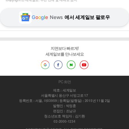
G
o
o
g
l
e
News
에서 세계일보 팔로우
지면보다 빠르게!
세계일보를 만나보세요
PC 화면
제호 : 세계일보
서울특별시 용산구 서빙고로 17
등록번호 : 서울, 아03959 | 등록일(발행일) : 2015년 11월 2일
발행인 : 박정훈
편집인 : 조남규
청소년보호 책임자 : 김기환
02-2000-1234