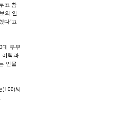
 투표 참
보의 인
했다”고
0대 부부
죄 이력과
는 인물
106)씨
.