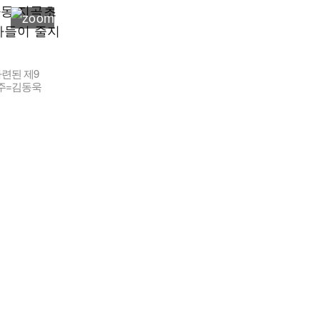
련된 제9
전주=김동욱