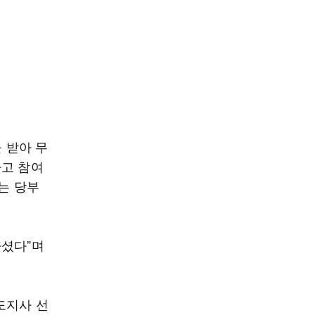
 받아 무
라고 참여
는 당부
하셨다”며
도지사 선