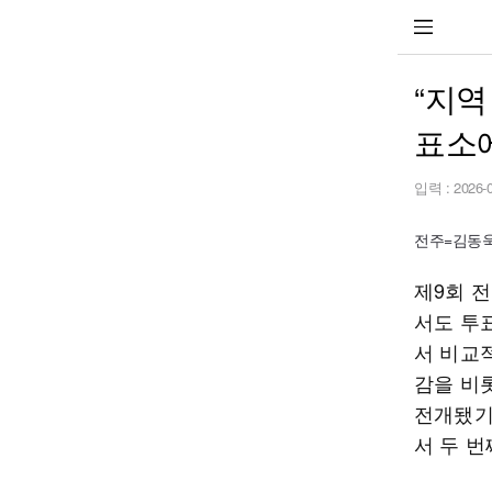
“지역
표소에
입력 :
2026-
전주=김동욱 
제9회 
서도 투
서 비교
감을 비
전개됐기 
서 두 