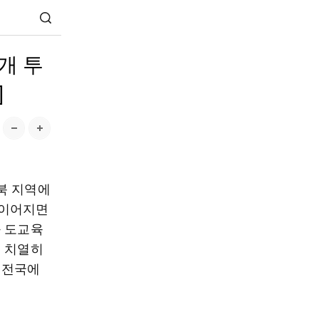
개 투
]
북 지역에
 이어지면
와 도교육
이 치열히
어 전국에