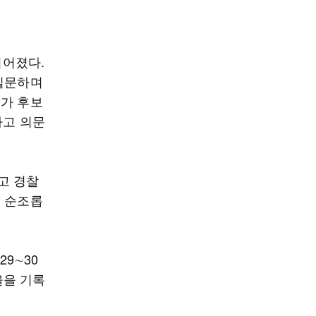
이어졌다.
 질문하며
보가 후보
하고 의문
고 경찰
이 순조롭
29∼30
율을 기록