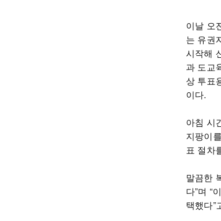
이날 오
는 유권
시작해 
과 도교
상 투표
이다.
아침 시
지팡이를
표 절차
말끔한 
다”며 
택했다”