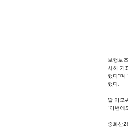
보행보조
사히 기
했다”며
했다.
딸 이모
“이번에
중화산2