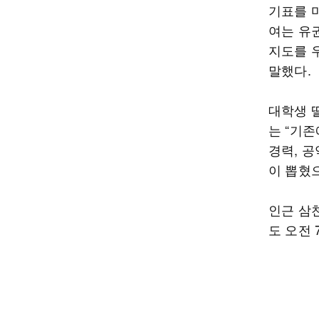
기표를 마
여는 유
지도를 
말했다.
대학생 
는 “기
경력, 
이 뽑혔
인근 삼천
도 오전 