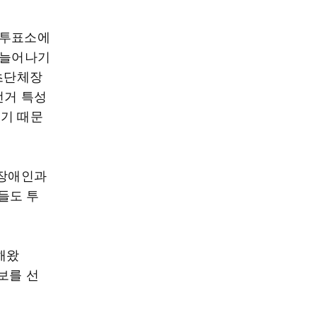
9투표소에
 늘어나기
기초단체장
선거 특성
있기 때문
 장애인과
들도 투
해왔
보를 선