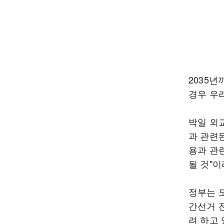
2035
경우 우
박일 외
과 관련
용과 관
될 것"이
정부는 
간선거 
려 하고 