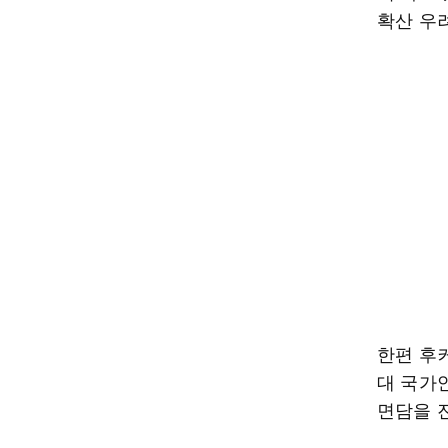
확산 우려
한편 후
대 국가
면담을 