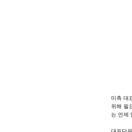
미측 대
위해 필요
는 언제 
대표단은 