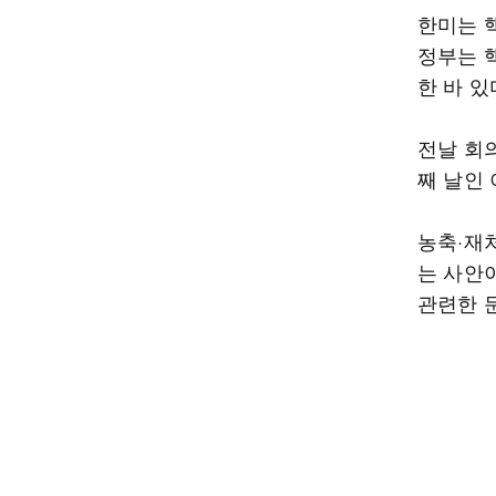
한미는 
정부는 
한 바 있
전날 회
째 날인
농축·재
는 사안
관련한 