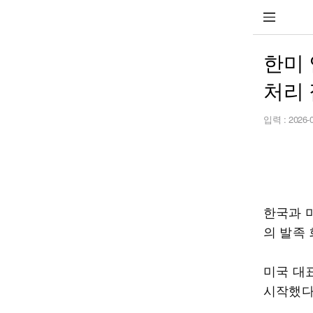
한미
처리 
입력 :
2026-
한국과 
의 발족
미국 대
시작했다