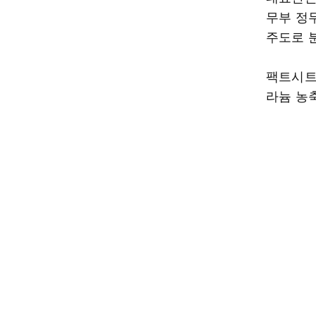
무부 정
주도로 
팩트시트
라늄 농