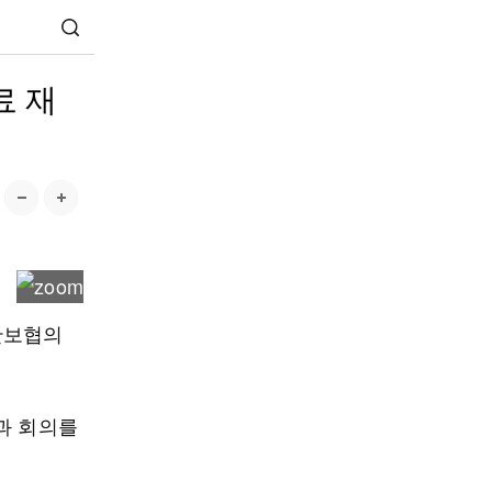
료 재
안보협의
과 회의를