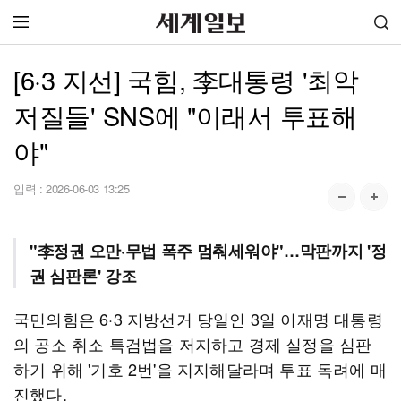
[6·3 지선] 국힘, 李대통령 '최악
저질들' SNS에 "이래서 투표해
야"
입력 :
2026-06-03 13:25
"李정권 오만·무법 폭주 멈춰세워야"…막판까지 '정
권 심판론' 강조
국민의힘은 6·3 지방선거 당일인 3일 이재명 대통령
의 공소 취소 특검법을 저지하고 경제 실정을 심판
하기 위해 '기호 2번'을 지지해달라며 투표 독려에 매
진했다.