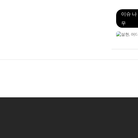
이슈 나
우