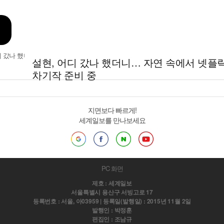
설현, 어디 갔나 했더니… 자연 속에서 넷플
차기작 준비 중
지면보다 빠르게!
세계일보를 만나보세요
PC 화면
제호 : 세계일보
서울특별시 용산구 서빙고로 17
등록번호 : 서울, 아03959 | 등록일(발행일) : 2015년 11월 2일
발행인 : 박정훈
편집인 : 조남규