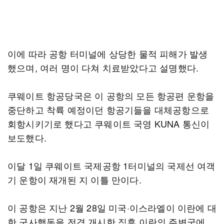
이에 따라 공항 터미널에 상당한 물적 피해가 발생
했으며, 여러 명이 다쳐 치료받았다고 설명했다.
쿠웨이트 항공당국은 이 공항의 모든 항공편 운항을
중단하고 착륙 예정이던 항공기들을 대체공항으로
회항시키기로 했다고 쿠웨이트 국영 KUNA 통신이
보도했다.
이달 1일 쿠웨이트 국제공항 1터미널의 국제선 여객
기 운항이 재개된 지 이틀 만이다.
이 공항은 지난 2월 28일 미국·이스라엘이 이란에 대
한 군사행동을 전격 개시한 직후 이란의 주변국에