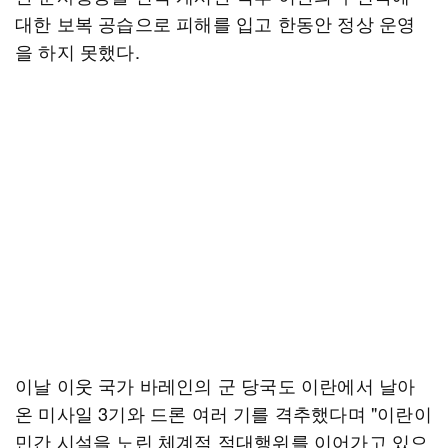
대한 보복 공습으로 피해를 입고 한동안 정상 운영
을 하지 못했다.
이날 이웃 국가 바레인의 군 당국도 이란에서 날아
온 미사일 3기와 드론 여러 기를 격추했다며 "이란이
민간 시설을 노린 체계적 적대행위를 이어가고 있으