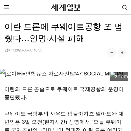
이란 드론에 쿠웨이트공항 또 멈
췄다…인명·시설 피해
입력 :
2026-06-03 16:33
이란의 드론 공습으로 쿠웨이트 국제공항의 운영이
중단됐다.
쿠웨이트 국방부의 사우드 압둘아지즈 알아트완 대
변인은 3일 오전(현지시간) 성명에서 "오늘 쿠웨이
트 국제공항의 1터미널이 적대적 이란 드론 여러기