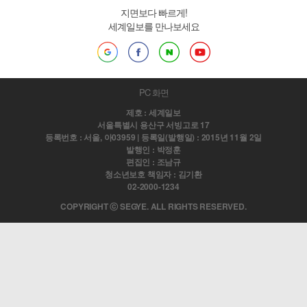
지면보다 빠르게!
세계일보를 만나보세요
PC 화면
제호 : 세계일보
서울특별시 용산구 서빙고로 17
등록번호 : 서울, 아03959 | 등록일(발행일) : 2015년 11월 2일
발행인 : 박정훈
편집인 : 조남규
청소년보호 책임자 : 김기환
02-2000-1234
COPYRIGHT ⓒ SEGYE. ALL RIGHTS RESERVED.