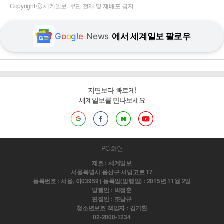
Copyright ⓒ 세계일보. 무단 전재 및 재배포 금지
G
o
o
g
l
e
News
에서 세계일보 팔로우
지면보다 빠르게!
세계일보를 만나보세요
PC 화면
제호 : 세계일보
서울특별시 용산구 서빙고로 17
등록번호 : 서울, 아03959 | 등록일(발행일) : 2015년 11월 2일
발행인 : 박정훈
편집인 : 조남규
청소년보호 책임자 : 김기환
02-2000-1234