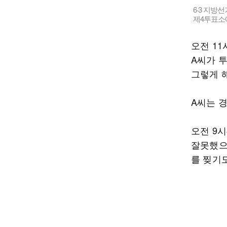
6·3 지방
제4투표소
오전 11
A씨가 
그렇게 
A씨는 
오전 9시
잘못했으
를 찢기도