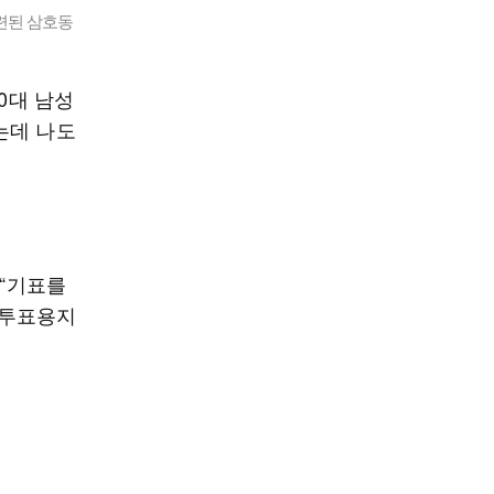
마련된 삼호동
0대 남성
는데 나도
 “기표를
 투표용지