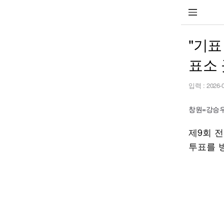
"기표
표소 
입력 :
2026-
창원=강승우 
제9회 
투표를 