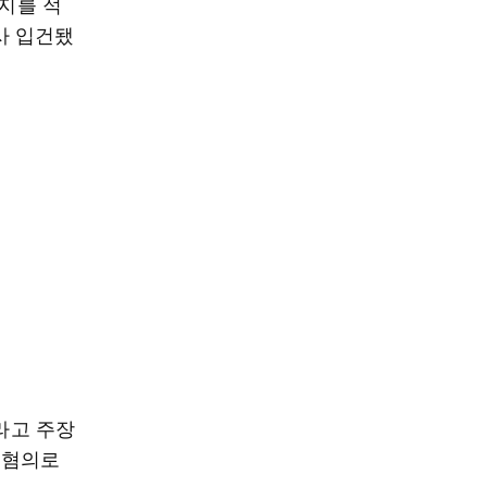
용지를 적
사 입건됐
라고 주장
 혐의로