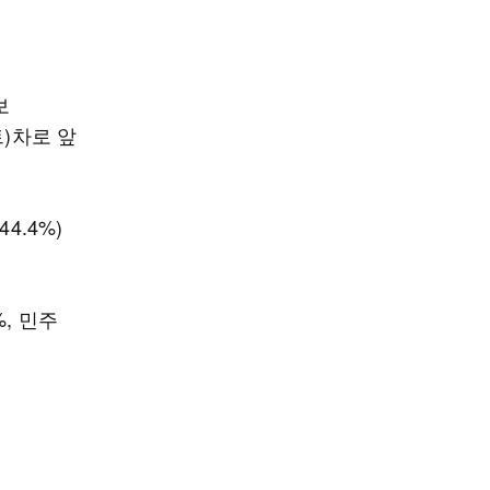
보
트)차로 앞
4.4%)
, 민주