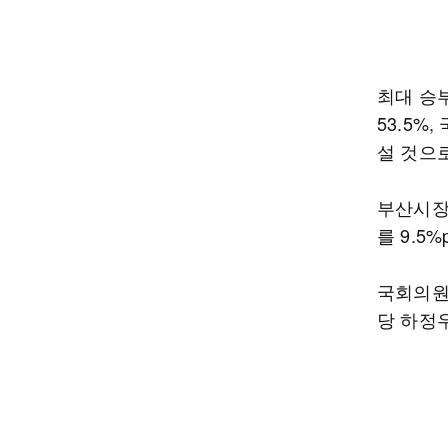
최대 승
53.5%
설 것으
부산시장은
를 9.5
국회의원
당 하정우