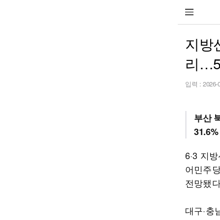
지방선
리…5
입력 :
2026-
부산 북
31.6%
6·3 지
어민주당
전망됐다
대구·충남