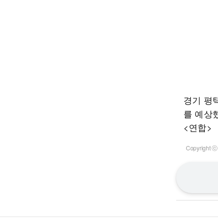
경기 평택
를 예상
<연합>
Copyrigh