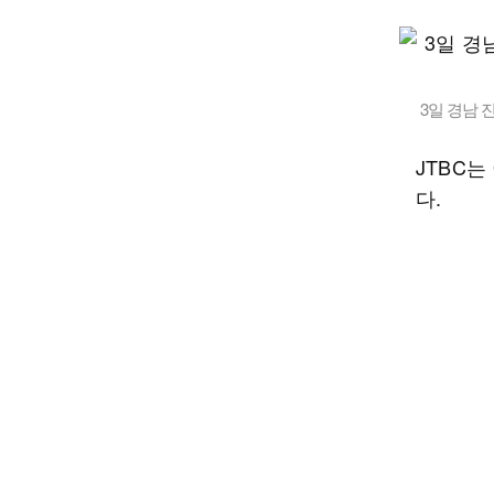
3일 경남 
JTBC는
다.