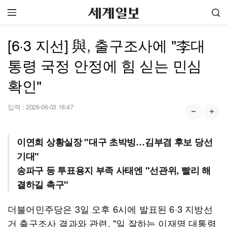
[6·3 지선] 與, 출구조사에 "李대
통령 국정 안정에 힘 싣는 민심
확인"
입력 :
2026-06-03 18:47
이연희 상황실장 "대구 초박빙…김부겸 후보 당선
기대"
송파구 등 투표용지 부족 사태엔 "선관위, 빨리 해
결하길 촉구"
더불어민주당은 3일 오후 6시에 발표된 6·3 지방선
거 출구조사 결과와 관련, "일 잘하는 이재명 대통령