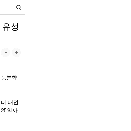
 유성
합동분향
터 대전
 25일까