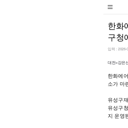
한화
구청
입력 :
2026-
대전=강은선 기
한화에어
소가 마
유성구재
유성구청
지 운영