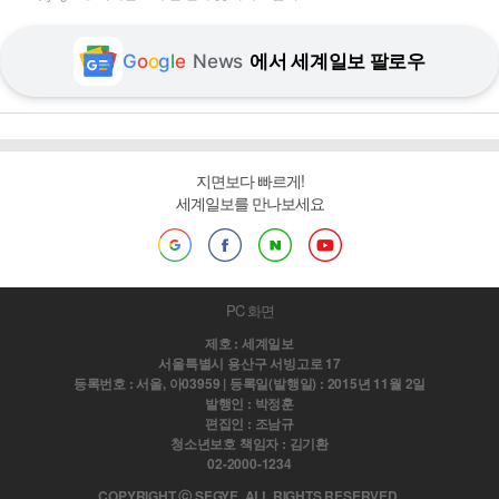
G
o
o
g
l
e
News
에서 세계일보 팔로우
지면보다 빠르게!
세계일보를 만나보세요
PC 화면
제호 : 세계일보
서울특별시 용산구 서빙고로 17
등록번호 : 서울, 아03959 | 등록일(발행일) : 2015년 11월 2일
발행인 : 박정훈
편집인 : 조남규
청소년보호 책임자 : 김기환
02-2000-1234
COPYRIGHT ⓒ SEGYE. ALL RIGHTS RESERVED.