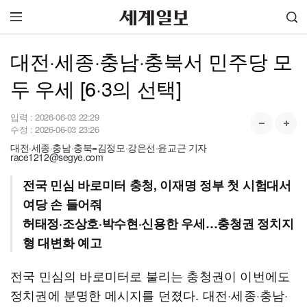
대전·세종·충남·충북서 민주당 모
두 우세 [6·3의 선택]
입력 :
2026-06-03 22:29
수정 :
2026-06-03 23:26
대전·세종·충남·충북=김정모·강은선·윤교근 기자
race1212@segye.com
전국 민심 바로미터 충청, 이재명 정부 첫 시험대서
여당 손 들어줘
허태정·조상호·박수현·신용한 우세…충청권 정치지
형 대변화 예고
전국 민심의 바로미터로 불리는 충청권이 이번에도
정치권에 분명한 메시지를 던졌다. 대전·세종·충남·