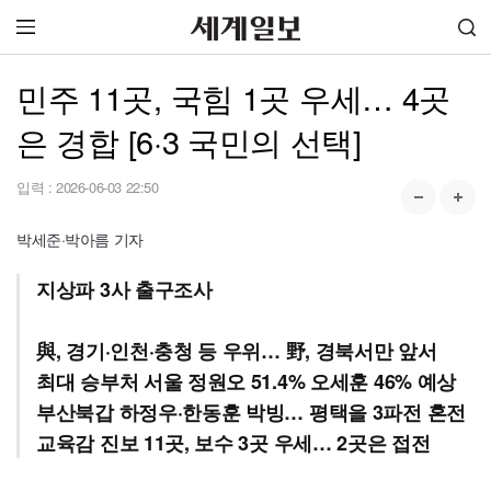
민주 11곳, 국힘 1곳 우세… 4곳
은 경합 [6·3 국민의 선택]
입력 :
2026-06-03 22:50
박세준·박아름 기자
지상파 3사 출구조사
與, 경기·인천·충청 등 우위… 野, 경북서만 앞서
최대 승부처 서울 정원오 51.4% 오세훈 46% 예상
부산북갑 하정우·한동훈 박빙… 평택을 3파전 혼전
교육감 진보 11곳, 보수 3곳 우세… 2곳은 접전