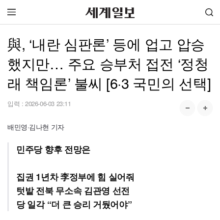
與, ‘내란 심판론’ 등에 업고 압승
했지만… 주요 승부처 접전 ‘정청
래 책임론’ 불씨 [6·3 국민의 선택]
입력 :
2026-06-03 23:11
배민영·김나현 기자
민주당 향후 전망은
집권 1년차 李정부에 힘 실어줘
텃밭 전북 무소속 김관영 선전
당 일각 “더 큰 승리 거뒀어야”