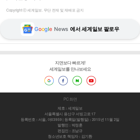
Copyright ⓒ 세계일보. 무단 전재 및 재배포 금지
G
o
o
g
l
e
News
에서 세계일보 팔로우
지면보다 빠르게!
세계일보를 만나보세요
PC 화면
제호 : 세계일보
서울특별시 용산구 서빙고로 17
등록번호 : 서울, 아03959 | 등록일(발행일) : 2015년 11월 2일
발행인 : 박정훈
편집인 : 조남규
청소년보호 책임자 : 김기환